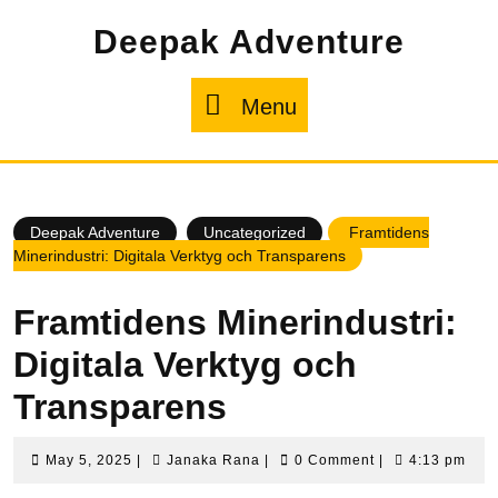
Skip
Deepak Adventure
to
content
Menu
Menu
Deepak Adventure
Uncategorized
Framtidens
Minerindustri: Digitala Verktyg och Transparens
Framtidens Minerindustri:
Digitala Verktyg och
Transparens
May
Janaka
May 5, 2025
|
Janaka Rana
|
0 Comment
|
4:13 pm
5,
Rana