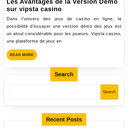
Les Avantages de la Version Démo
Les
sur vipsta casino
Avantages
Dans l’univers des jeux de casino en ligne, la
de
possibilité d’essayer une version démo des jeux est
la
un atout considérable pour les joueurs. Vipsta casino,
Version
une plateforme de jeux en
Démo
sur
READ
READ MORE
vipsta
MORE
casino
Search
Search
Recent Posts