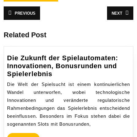
Post
PREVIOUS
NEXT
Previous
Next
navigation
post:
post:
Related Post
Die Zukunft der Spielautomaten:
Innovationen, Bonusrunden und
Die
Spielerlebnis
Zukunft
Die Welt der Spielsucht ist einem kontinuierlichen
der
Wandel unterworfen, wobei technologische
Spielautomaten:
Innovationen und veränderte regulatorische
Innovationen,
Rahmenbedingungen das Spielerlebnis entscheidend
Bonusrunden
beeinflussen. Besonders im Fokus stehen dabei die
und
sogenannten Slots mit Bonusrunden,
Spielerlebnis