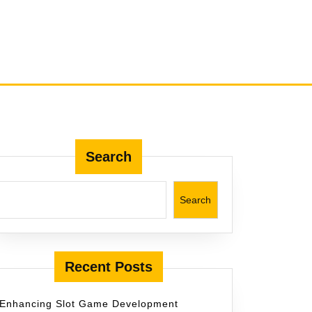
Search
Search
Recent Posts
Enhancing Slot Game Development