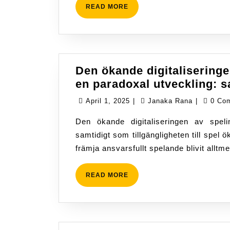
READ
READ MORE
MORE
Den ökande digitaliseringe
en paradoxal utveckling: sa
April
Janaka
April 1, 2025
|
Janaka Rana
|
0 Co
1,
Rana
Den ökande digitaliseringen av speli
2025
samtidigt som tillgängligheten till spel 
främja ansvarsfullt spelande blivit alltmer
READ
READ MORE
MORE