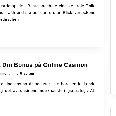
dustrie spielen Bonusangebote eine zentrale Rolle
ch während sie auf den ersten Blick verlockend
 ethischen
en
Strategie
ra Din Bonus på Online Casinon
för
mment
|
8:25 am
att
 online casino är bonusar inte bara en lockande
Maximera
ig del av casinons marknadsföringsstrategi. Att
Din
Bonus
på
Online