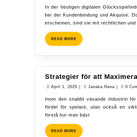
Glücksspiel:
1,
Rana
In der heutigen digitalen Glücksspielin
Alles,
2025
bei der Kundenbindung und Akquise. Do
was
erscheinen, sind sie mit rechtlichen und
Sie
über
Bonusangebote
READ
READ MORE
MORE
und
Nutzungsbedingung
wissen
sollten
Strategier för att Maxime
April
Janaka
April 1, 2025
|
Janaka Rana
|
0 Co
1,
Rana
Inom den snabbt växande industrin för
2025
fördel för spelare, utan också en vikt
förstå hur man bäst
READ
READ MORE
MORE