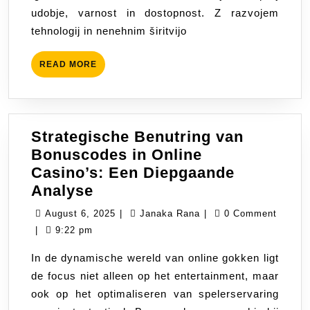
udobje, varnost in dostopnost. Z razvojem
Vloga
tehnologij in nenehnim širitvijo
mobilnih
aplikacij
READ
READ MORE
MORE
Strategische Benutring van
Bonuscodes in Online
Casino’s: Een Diepgaande
Strategische
Analyse
Benutring
August
Janaka
August 6, 2025
|
Janaka Rana
|
0 Comment
van
6,
Rana
|
9:22 pm
Bonuscodes
2025
In de dynamische wereld van online gokken ligt
in
de focus niet alleen op het entertainment, maar
Online
ook op het optimaliseren van spelerservaring
Casino’s: