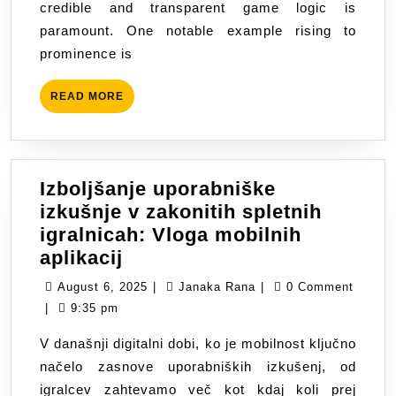
credible and transparent game logic is
into
paramount. One notable example rising to
Lobster
prominence is
Bob’s
Sea
READ
READ MORE
Food
MORE
and
Win
It
Izboljšanje uporabniške
izkušnje v zakonitih spletnih
igralnicah: Vloga mobilnih
Izboljšanje
aplikacij
uporabniške
August
Janaka
August 6, 2025
|
Janaka Rana
|
0 Comment
izkušnje
6,
Rana
|
9:35 pm
v
2025
V današnji digitalni dobi, ko je mobilnost ključno
zakonitih
načelo zasnove uporabniških izkušenj, od
spletnih
igralcev zahtevamo več kot kdaj koli prej
igralnicah: