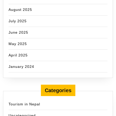
August 2025
July 2025
June 2025
May 2025
April 2025
January 2024
Categories
Tourism in Nepal
Uncategorized