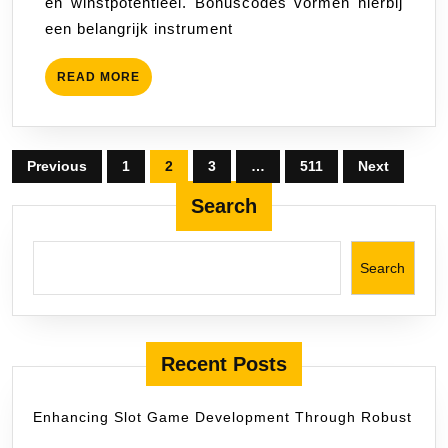
en winstpotentieel. Bonuscodes vormen hierbij
Een
een belangrijk instrument
Diepgaande
Analyse
READ
READ MORE
MORE
Posts
Previous
1
2
3
…
511
Next
pagination
Search
Search
Recent Posts
Enhancing Slot Game Development Through Robust