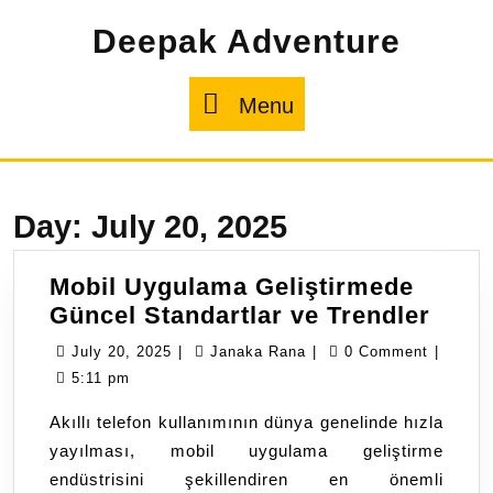
Skip
Deepak Adventure
to
content
Menu
Menu
Day:
July 20, 2025
Mobil Uygulama Geliştirmede
Mobi
Güncel Standartlar ve Trendler
Uygu
July
Janaka
July 20, 2025
|
Janaka Rana
|
0 Comment
|
Geli
20,
Rana
5:11 pm
Günc
2025
Akıllı telefon kullanımının dünya genelinde hızla
Stand
yayılması, mobil uygulama geliştirme
ve
endüstrisini şekillendiren en önemli
Tren