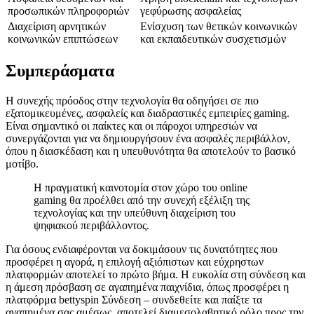
προσωπικών πληροφοριών
γεφύρωσης ασφαλείας
Διαχείριση αρνητικών
Ενίσχυση των θετικών κοινωνικών
κοινωνικών επιπτώσεων
και εκπαιδευτικών συσχετισμών
Συμπεράσματα
Η συνεχής πρόοδος στην τεχνολογία θα οδηγήσει σε πιο
εξατομικευμένες, ασφαλείς και διαδραστικές εμπειρίες gaming.
Είναι σημαντικό οι παίκτες και οι πάροχοι υπηρεσιών να
συνεργάζονται για να δημιουργήσουν ένα ασφαλές περιβάλλον,
όπου η διασκέδαση και η υπευθυνότητα θα αποτελούν το βασικό
μοτίβο.
Η πραγματική καινοτομία στον χώρο του online
gaming θα προέλθει από την συνεχή εξέλιξη της
τεχνολογίας και την υπεύθυνη διαχείριση του
ψηφιακού περιβάλλοντος.
Για όσους ενδιαφέρονται να δοκιμάσουν τις δυνατότητες που
προσφέρει η αγορά, η επιλογή αξιόπιστων και εύχρηστων
πλατφορμών αποτελεί το πρώτο βήμα. Η ευκολία στη σύνδεση και
η άμεση πρόσβαση σε αγαπημένα παιχνίδια, όπως προσφέρει η
πλατφόρμα bettyspin Σύνδεση – συνδεθείτε και παίξτε τα
αγαπημένα σας αμέσως, αποτελεί διαμεσολαβητικό ρόλο προς την