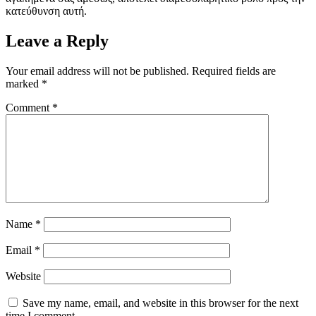
κατεύθυνση αυτή.
Leave a Reply
Your email address will not be published.
Required fields are
marked
*
Comment
*
Name
*
Email
*
Website
Save my name, email, and website in this browser for the next
time I comment.