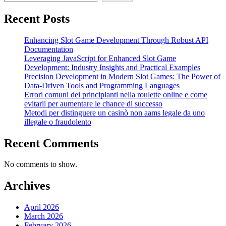
Κλασικά
Φρουτάκια:
Recent Posts
Μία
Enhancing Slot Game Development Through Robust API
Εξειδικευμένη
Documentation
Προσέγγιση
Leveraging JavaScript for Enhanced Slot Game
Development: Industry Insights and Practical Examples
Precision Development in Modern Slot Games: The Power of
Data-Driven Tools and Programming Languages
Errori comuni dei principianti nella roulette online e come
evitarli per aumentare le chance di successo
Metodi per distinguere un casinò non aams legale da uno
illegale o fraudolento
Recent Comments
No comments to show.
Archives
April 2026
March 2026
February 2026