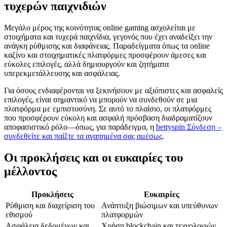
τυχερών παιχνιδιών
Μεγάλο μέρος της κοινότητας online gaming ασχολείται με
στοιχήματα και τυχερά παιχνίδια, γεγονός που έχει αναδείξει την
ανάγκη ρύθμισης και διαφάνειας. Παραδείγματα όπως τα online
καζίνο και στοιχηματικές πλατφόρμες προσφέρουν άμεσες και
εύκολες επιλογές, αλλά δημιουργούν και ζητήματα
υπερεκμετάλλευσης και ασφάλειας.
Για όσους ενδιαφέρονται να ξεκινήσουν με αξιόπιστες και ασφαλείς
επιλογές, είναι σημαντικό να μπορούν να συνδεθούν σε μια
πλατφόρμα με εμπιστοσύνη. Σε αυτό το πλαίσιο, οι πλατφόρμες
που προσφέρουν εύκολη και ασφαλή πρόσβαση διαδραματίζουν
αποφασιστικό ρόλο—όπως, για παράδειγμα, η
bettyspin Σύνδεση –
συνδεθείτε και παίξτε τα αγαπημένα σας αμέσως
.
Οι προκλήσεις και οι ευκαιρίες του
μέλλοντος
Προκλήσεις
Ευκαιρίες
Ρύθμιση και διαχείριση του
Ανάπτυξη βιώσιμων και υπεύθυνων
εθισμού
πλατφορμών
Ασφάλεια δεδομένων και
Χρήση blockchain και τεχνολογιών