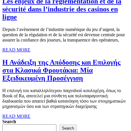
Glücksspielen
Les enjeux de la réglementation et de la
sécurité dans l’industrie des casinos en
Les
ligne
enjeux
Depuis l’avènement de l’industrie numérique du jeu d’argent, la
de
question de la régulation et de la sécurité est devenue centrale pour
la
assurer la confiance des joueurs, la transparence des opérateurs,
réglementation
READ
READ MORE
MORE
et
Η Ανάδειξη της Απόδοσης και Επιλογής
de
στα Κλασικά Φρουτάκια: Μία
la
Η
Εξειδικευμένη Προσέγγιση
sécurité
Ανάδειξη
dans
Η επιλογή του καταλληλότερου παιχνιδιού κουλοχέρη, όπως το
της
l’industrie
Book of Ra, αποτελεί μια σύνθετη και πολυπαραγοντική
Απόδοσης
διαδικασία που απαιτεί βαθιά κατανόηση τόσο των στοιχηματικών
des
μηχανισμών όσο και των στρατηγικών διαχείρισης
και
casinos
READ
Επιλογής
READ MORE
en
MORE
Search
στα
ligne
Search