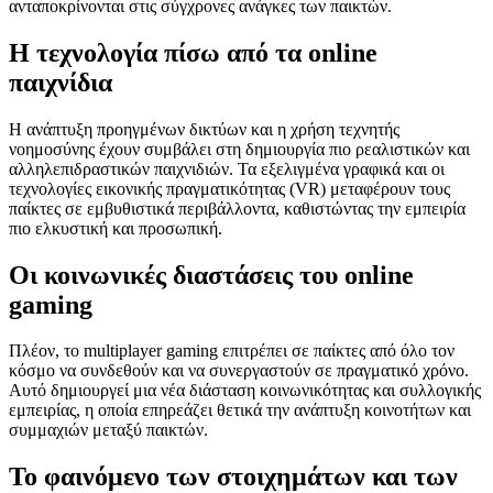
ανταποκρίνονται στις σύγχρονες ανάγκες των παικτών.
Η τεχνολογία πίσω από τα online
παιχνίδια
Η ανάπτυξη προηγμένων δικτύων και η χρήση τεχνητής
νοημοσύνης έχουν συμβάλει στη δημιουργία πιο ρεαλιστικών και
αλληλεπιδραστικών παιχνιδιών. Τα εξελιγμένα γραφικά και οι
τεχνολογίες εικονικής πραγματικότητας (VR) μεταφέρουν τους
παίκτες σε εμβυθιστικά περιβάλλοντα, καθιστώντας την εμπειρία
πιο ελκυστική και προσωπική.
Οι κοινωνικές διαστάσεις του online
gaming
Πλέον, το multiplayer gaming επιτρέπει σε παίκτες από όλο τον
κόσμο να συνδεθούν και να συνεργαστούν σε πραγματικό χρόνο.
Αυτό δημιουργεί μια νέα διάσταση κοινωνικότητας και συλλογικής
εμπειρίας, η οποία επηρεάζει θετικά την ανάπτυξη κοινοτήτων και
συμμαχιών μεταξύ παικτών.
Το φαινόμενο των στοιχημάτων και των