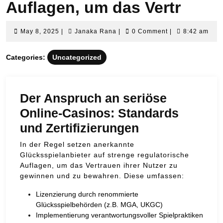
Auflagen, um das Vertr
May
Janaka
May 8, 2025
|
Janaka Rana
|
0 Comment
|
8:42 am
8,
Rana
2025
Categories:
Uncategorized
Der Anspruch an seriöse
Online-Casinos: Standards
und Zertifizierungen
In der Regel setzen anerkannte
Glücksspielanbieter auf strenge regulatorische
Auflagen, um das Vertrauen ihrer Nutzer zu
gewinnen und zu bewahren. Diese umfassen:
Lizenzierung durch renommierte
Glücksspielbehörden (z.B. MGA, UKGC)
Implementierung verantwortungsvoller Spielpraktiken