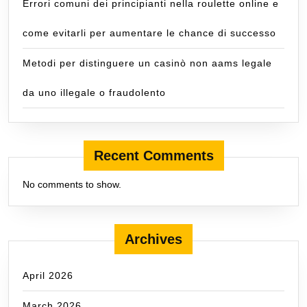
Errori comuni dei principianti nella roulette online e
come evitarli per aumentare le chance di successo
Metodi per distinguere un casinò non aams legale
da uno illegale o fraudolento
Recent Comments
No comments to show.
Archives
April 2026
March 2026