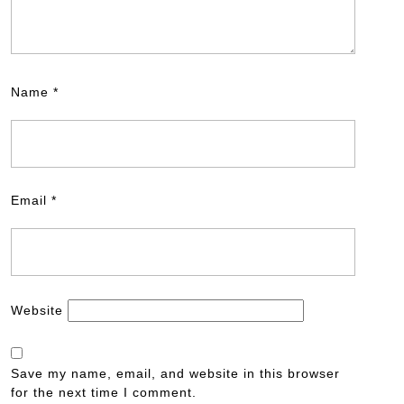
Name
*
Email
*
Website
Save my name, email, and website in this browser
for the next time I comment.