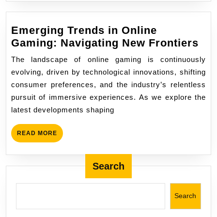
och
förändr
hur
Emerging Trends in Online
individ
Em
Gaming: Navigating New Frontiers
närmar
Tre
The landscape of online gaming is continuously
in
evolving, driven by technological innovations, shifting
Onl
consumer preferences, and the industry’s relentless
Ga
pursuit of immersive experiences. As we explore the
Nav
latest developments shaping
Ne
Fro
READ
READ MORE
MORE
Search
Search