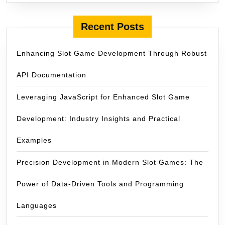
Recent Posts
Enhancing Slot Game Development Through Robust
API Documentation
Leveraging JavaScript for Enhanced Slot Game
Development: Industry Insights and Practical
Examples
Precision Development in Modern Slot Games: The
Power of Data-Driven Tools and Programming
Languages