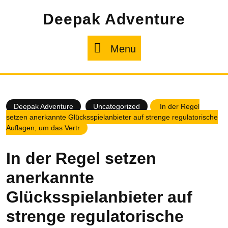
Skip
Deepak Adventure
to
content
Menu
Menu
Deepak Adventure
Uncategorized
In der Regel
setzen anerkannte Glücksspielanbieter auf strenge regulatorische
Auflagen, um das Vertr
In der Regel setzen
anerkannte
Glücksspielanbieter auf
strenge regulatorische