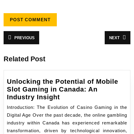
Post
PREVIOUS
NEXT
Previous
Next
navigation
post:
post:
Related Post
Unlocking the Potential of Mobile
Slot Gaming in Canada: An
Unlocking
Industry Insight
the
Introduction: The Evolution of Casino Gaming in the
Potential
Digital Age Over the past decade, the online gambling
of
industry within Canada has experienced remarkable
Mobile
transformation, driven by technological innovation,