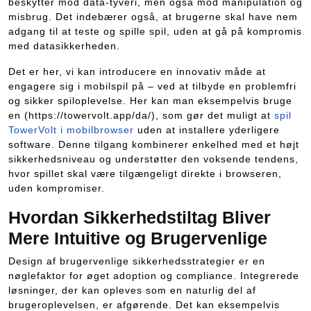
beskytter mod data-tyveri, men også mod manipulation og
misbrug. Det indebærer også, at brugerne skal have nem
adgang til at teste og spille spil, uden at gå på kompromis
med datasikkerheden.
Det er her, vi kan introducere en innovativ måde at
engagere sig i mobilspil på – ved at tilbyde en problemfri
og sikker spiloplevelse. Her kan man eksempelvis bruge
en (https://towervolt.app/da/), som gør det muligt at
spil
TowerVolt i mobilbrowser
uden at installere yderligere
software. Denne tilgang kombinerer enkelhed med et højt
sikkerhedsniveau og understøtter den voksende tendens,
hvor spillet skal være tilgængeligt direkte i browseren,
uden kompromiser.
Hvordan Sikkerhedstiltag Bliver
Mere Intuitive og Brugervenlige
Design af brugervenlige sikkerhedsstrategier er en
nøglefaktor for øget adoption og compliance. Integrerede
løsninger, der kan opleves som en naturlig del af
brugeroplevelsen, er afgørende. Det kan eksempelvis