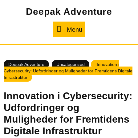
Skip
Deepak Adventure
to
content
Menu
Menu
Deepak Adventure
Uncategorized
Innovation i
Cybersecurity: Udfordringer og Muligheder for Fremtidens Digitale
Infrastruktur
Innovation i Cybersecurity:
Udfordringer og
Muligheder for Fremtidens
Digitale Infrastruktur