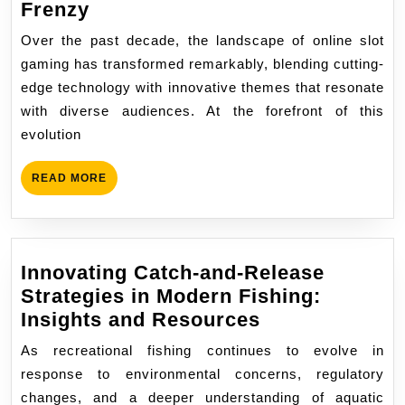
The
Frenzy
Evolution
Over the past decade, the landscape of online slot
of
gaming has transformed remarkably, blending cutting-
Online
edge technology with innovative themes that resonate
Slot
with diverse audiences. At the forefront of this
Gaming:
evolution
A
Deep
READ
READ MORE
Dive
MORE
into
Fishin’
Frenzy
Innovating Catch-and-Release
Strategies in Modern Fishing:
Innovating
Insights and Resources
Catch-
As recreational fishing continues to evolve in
and-
response to environmental concerns, regulatory
Release
changes, and a deeper understanding of aquatic