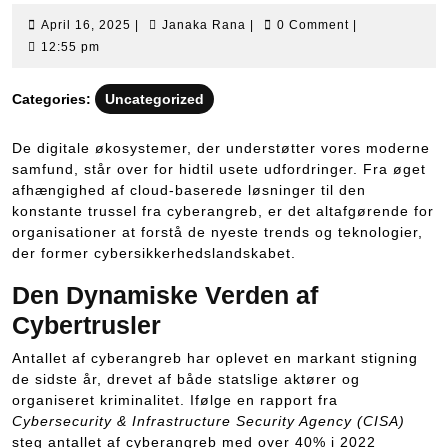
April
Janaka
April 16, 2025
|
Janaka Rana
|
0 Comment
|
16,
Rana
12:55 pm
2025
Categories:
Uncategorized
De digitale økosystemer, der understøtter vores moderne
samfund, står over for hidtil usete udfordringer. Fra øget
afhængighed af cloud-baserede løsninger til den
konstante trussel fra cyberangreb, er det altafgørende for
organisationer at forstå de nyeste trends og teknologier,
der former cybersikkerhedslandskabet.
Den Dynamiske Verden af
Cybertrusler
Antallet af cyberangreb har oplevet en markant stigning
de sidste år, drevet af både statslige aktører og
organiseret kriminalitet. Ifølge en rapport fra
Cybersecurity & Infrastructure Security Agency (CISA)
steg antallet af cyberangreb med over 40% i 2022