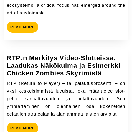
Strategies
ecosystems, a critical focus has emerged around the
in
art of sustainable
Modern
Fishing:
READ
READ MORE
Insights
MORE
and
Resources
RTP:n Merkitys Video-Slotteissa:
Laadukas Näkökulma ja Esimerkki
RTP:n
Chicken Zombies Skyrimistä
Merkitys
RTP (Return to Player) – tai palautusprosentti – on
Video-
yksi keskeisimmistä luvuista, joka määrittelee slot-
Slotteiss
pelin kannattavuuden ja pelattavuuden. Sen
Laaduka
ymmärtäminen on olennainen osa kokeneiden
Näkökul
pelaajien strategiaa ja alan ammattilaisten arvioita
ja
Esimerkk
READ
READ MORE