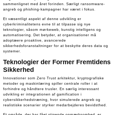
sammenlignet med året forinden. Særligt ransomware-
angreb og phishing-kampagner har været i fokus.
Et væsentligt aspekt af denne udvikling er
cyberkriminalitetens evne til at tilpasse sig nye
teknologier, såsom mørkeweb, kunstig intelligens og
automatisering. Det betyder, at organisationer må
adoptæere proaktive, avancerede
sikkerhedsforanstaltninger for at beskytte deres data og
systemer.
Teknologier der Former Fremtidens
Sikkerhed
Innovationer som Zero Trust arkitektur, kryptografiske
metoder og maskinlæring spiller centrale roller i at
forhindre og håndtere trusler. En særlig interessant
udvikling er integrationen af gamification i
cybersikkerhedstræning, hvor simulerede angreb og
realistiske scenarier styrker medarbejderes bevidsthed.
Et område, der har fået stigende opmærksomhed, er