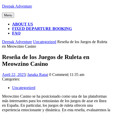
Skip
Deepak Adventure
to
content
Menu
Menu
ABOUT US
FIXED DEPARTURE BOOKING
FAQ
CLOSE
Deepak Adventure
Uncategorized
Reseña de los Juegos de Ruleta
BUTTON
en Meowzino Casino
Reseña de los Juegos de Ruleta en
Meowzino Casino
April
Janaka
April 22, 2025
|
Janaka Rana
|
0 Comment
|
11:35 am
22,
Rana
Categories:
2025
Uncategorized
Meowzino Casino se ha posicionado como una de las plataformas
más interesantes para los entusiastas de los juegos de azar en línea
en España. En particular, los juegos de ruleta ofrecen una
experiencia emocionante y dinámica. En esta reseña, evaluaremos la