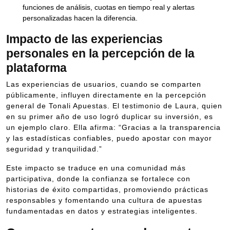
funciones de análisis, cuotas en tiempo real y alertas
personalizadas hacen la diferencia.
Impacto de las experiencias
personales en la percepción de la
plataforma
Las experiencias de usuarios, cuando se comparten
públicamente, influyen directamente en la percepción
general de Tonali Apuestas. El testimonio de Laura, quien
en su primer año de uso logró duplicar su inversión, es
un ejemplo claro. Ella afirma: “Gracias a la transparencia
y las estadísticas confiables, puedo apostar con mayor
seguridad y tranquilidad.”
Este impacto se traduce en una comunidad más
participativa, donde la confianza se fortalece con
historias de éxito compartidas, promoviendo prácticas
responsables y fomentando una cultura de apuestas
fundamentadas en datos y estrategias inteligentes.