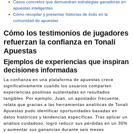
Casos concretos que demuestran estrategias ganadoras en
apuestas inteligentes
Cómo recopilar y presentar historias de éxito en la
comunidad de apuestas
Cómo los testimonios de jugadores
refuerzan la confianza en Tonali
Apuestas
Ejemplos de experiencias que inspiran
decisiones informadas
La confianza en una plataforma de apuestas crece
significativamente cuando los usuarios comparten
experiencias positivas sustentadas en resultados
tangibles. Por ejemplo, Juan, un apostador frecuente,
relata que gracias a las herramientas analíticas de Tonali
Apuestas pudo identificar oportunidades basadas en
datos históricos y tendencias específicas. Tras aplicar un
análisis cuidadoso, logró reducir sus pérdidas en un 30%
y aumentar sus ganancias durante seis meses