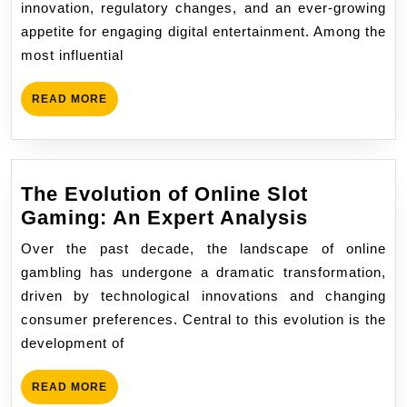
innovation, regulatory changes, and an ever-growing
Evolution
appetite for engaging digital entertainment. Among the
of
most influential
the
LEAP
READ
READ MORE
Gaming
MORE
Ecosystem
The Evolution of Online Slot
The
Gaming: An Expert Analysis
Evolution
Over the past decade, the landscape of online
of
gambling has undergone a dramatic transformation,
Online
driven by technological innovations and changing
Slot
consumer preferences. Central to this evolution is the
Gaming:
development of
An
Expert
READ
READ MORE
Analysis
MORE