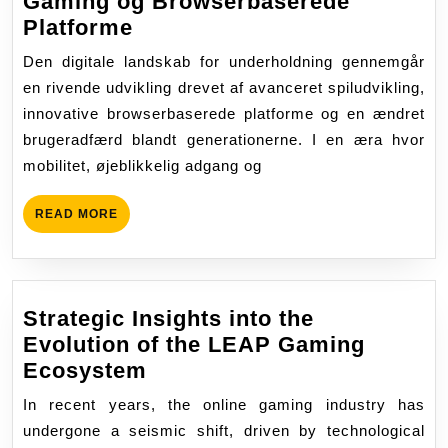
Gaming og Browserbaserede
Fremtidens
Platforme
Underholdning:
Den digitale landskab for underholdning gennemgår
Spiludvikling,
en rivende udvikling drevet af avanceret spiludvikling,
Digital
innovative browserbaserede platforme og en ændret
Native
brugeradfærd blandt generationerne. I en æra hvor
Gaming
mobilitet, øjeblikkelig adgang og
og
Browserbaserede
READ
READ MORE
Platforme
MORE
Strategic Insights into the
Evolution of the LEAP Gaming
Strategic
Ecosystem
Insights
In recent years, the online gaming industry has
into
undergone a seismic shift, driven by technological
the