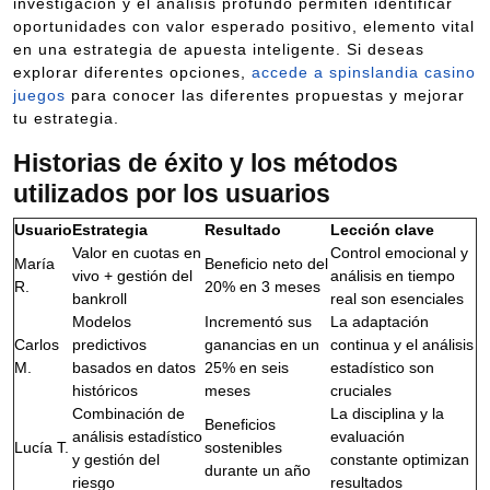
investigación y el análisis profundo permiten identificar
oportunidades con valor esperado positivo, elemento vital
en una estrategia de apuesta inteligente. Si deseas
explorar diferentes opciones,
accede a spinslandia casino
juegos
para conocer las diferentes propuestas y mejorar
tu estrategia.
Historias de éxito y los métodos
utilizados por los usuarios
Usuario
Estrategia
Resultado
Lección clave
Valor en cuotas en
Control emocional y
María
Beneficio neto del
vivo + gestión del
análisis en tiempo
R.
20% en 3 meses
bankroll
real son esenciales
Modelos
Incrementó sus
La adaptación
Carlos
predictivos
ganancias en un
continua y el análisis
M.
basados en datos
25% en seis
estadístico son
históricos
meses
cruciales
Combinación de
La disciplina y la
Beneficios
análisis estadístico
evaluación
Lucía T.
sostenibles
y gestión del
constante optimizan
durante un año
riesgo
resultados