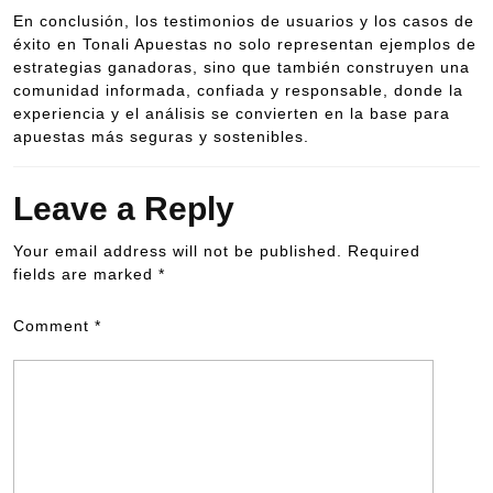
En conclusión, los testimonios de usuarios y los casos de
éxito en Tonali Apuestas no solo representan ejemplos de
estrategias ganadoras, sino que también construyen una
comunidad informada, confiada y responsable, donde la
experiencia y el análisis se convierten en la base para
apuestas más seguras y sostenibles.
Leave a Reply
Your email address will not be published.
Required
fields are marked
*
Comment
*