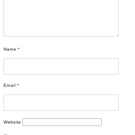
Name
*
Email
*
Website