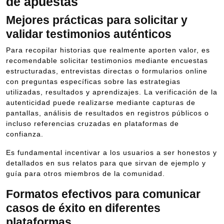
de apuestas
Mejores prácticas para solicitar y
validar testimonios auténticos
Para recopilar historias que realmente aporten valor, es
recomendable solicitar testimonios mediante encuestas
estructuradas, entrevistas directas o formularios online
con preguntas específicas sobre las estrategias
utilizadas, resultados y aprendizajes. La verificación de la
autenticidad puede realizarse mediante capturas de
pantallas, análisis de resultados en registros públicos o
incluso referencias cruzadas en plataformas de
confianza.
Es fundamental incentivar a los usuarios a ser honestos y
detallados en sus relatos para que sirvan de ejemplo y
guía para otros miembros de la comunidad.
Formatos efectivos para comunicar
casos de éxito en diferentes
plataformas